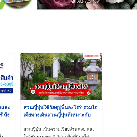
้าและ
สวนญี่ปุ่นใช้วัสดุปูพื้นอะไร? รวมไอ
 ถึง
เดียทางเดินสวนญี่ปุ่นที่เหมาะกับ
t-Dip
อากาศเมืองไทย
สวนญี่ปุ่น เน้นความเรียบง่าย สงบ และ
้ง
ใกล้ชิดธรรมชาติ วัสดุปูพื้นที่นิยมใช้