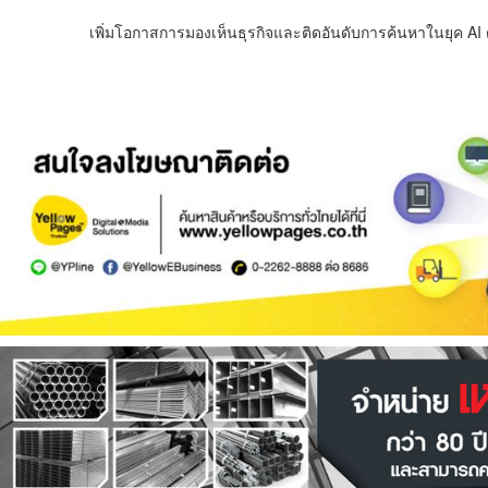
เพิ่มโอกาสการมองเห็นธุรกิจและติดอันดับการค้นหาในยุค AI ด้