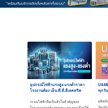
อุปกรณ์ไฟฟ้าแรงสูง-แรงต่ำราคา
U&ME ว
โรงงานต้อง เอ็น.พี.ที.อีเลคทริค
ทุกวัน
ซัพพลาย
ผลิตภ
ระบบไฟฟ้าถือเป็นหัวใจสำคัญของ
วิตามิ
โครงการก่อสร้างทุกประเภท การเลือกใช้