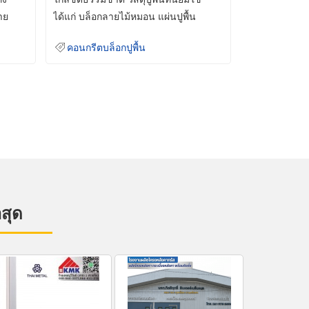
าย
ได้แก่ บล็อกลายไม้หมอน แผ่นปูพื้น
คอนกรีต
คอนกรีตบล็อกปูพื้น
าสุด