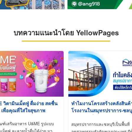
บทความแนะนำโดย YellowPages
ิตามินเม็ดฟู่ ดื่มง่าย สดชื่น
ทำไมงานโครงสร้างคลังสินค
 เพื่อคุณที่ใส่ใจสุขภาพ
โรงงานในสมุทรปราการ-ชลบุรี
นิยมใช้เหล็กชุบกัลวาไนซ์ (Ho
ัณฑ์เสริมอาหาร U&ME รูปแบบ
Galvanized)
สมุทรปราการและชลบุรีเป็นพื้นที่
นเม็ดฟู่ ละลายน้ำดื่มได้ง่าย มา
อุตสาหกรรมสำคัญของประเทศ มีทั